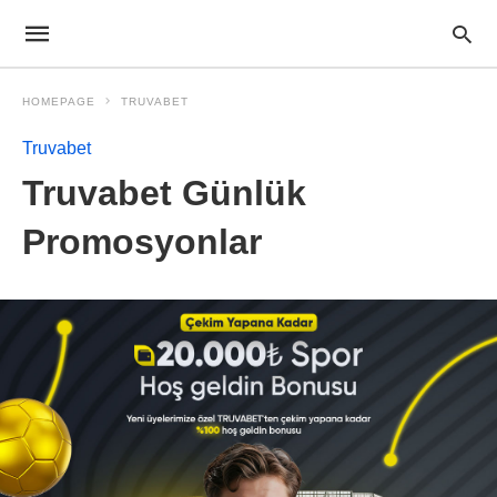
HOMEPAGE
TRUVABET
Truvabet
Truvabet Günlük
Promosyonlar