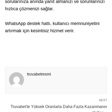
sorularınıza anında yanıt almanızı ve sorunlarınızı
hızlıca çözmenizi sağlar.
WhatsApp destek hattı, kullanıcı memnuniyetini
artırmak için kesintisiz hizmet verir.
truvabetresmi
NEXT
Truvabet'te Yüksek Oranlarla Daha Fazla Kazanmanın