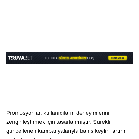
Promosyonlar, kullanıcıların deneyimlerini
zenginleştirmek için tasarlanmıştır. Sürekli
güncellenen kampanyalarıyla bahis keyfini artırır