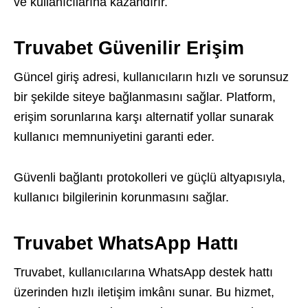
ve kullanıcılarına kazandırır.
Truvabet Güvenilir Erişim
Güncel giriş adresi, kullanıcıların hızlı ve sorunsuz
bir şekilde siteye bağlanmasını sağlar. Platform,
erişim sorunlarına karşı alternatif yollar sunarak
kullanıcı memnuniyetini garanti eder.
Güvenli bağlantı protokolleri ve güçlü altyapısıyla,
kullanıcı bilgilerinin korunmasını sağlar.
Truvabet WhatsApp Hattı
Truvabet, kullanıcılarına WhatsApp destek hattı
üzerinden hızlı iletişim imkânı sunar. Bu hizmet,