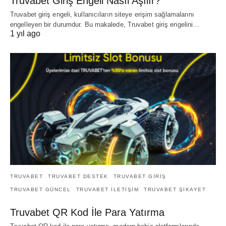
Truvabet Giriş Engeli Nasıl Aşılır?
Truvabet giriş engeli, kullanıcıların siteye erişim sağlamalarını
engelleyen bir durumdur. Bu makalede, Truvabet giriş engelini…
1 yıl ago
TRUVABET
TRUVABET DESTEK
TRUVABET GIRIŞ
TRUVABET GÜNCEL
TRUVABET İLETIŞIM
TRUVABET ŞIKAYET
Truvabet QR Kod İle Para Yatırma