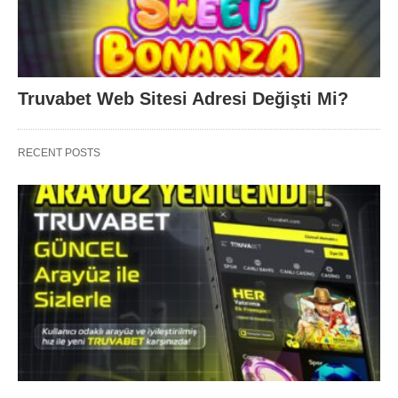
Truvabet Web Sitesi Adresi Değişti Mi?
RECENT POSTS