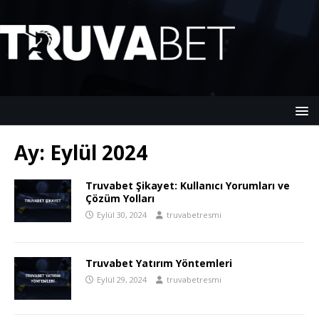
Ay:
Eylül 2024
Truvabet Şikayet: Kullanıcı Yorumları ve
Çözüm Yolları
Eylül 30, 2024
truvabetresmi
Truvabet Yatırım Yöntemleri
Eylül 29, 2024
truvabetresmi