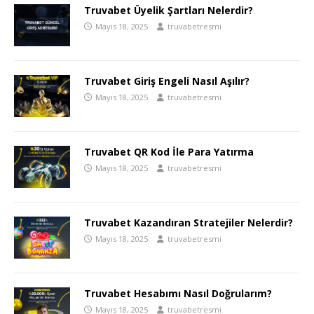
Truvabet Üyelik Şartları Nelerdir?
Mayıs 18, 2025
truvabetresmi
Truvabet Giriş Engeli Nasıl Aşılır?
Mayıs 18, 2025
truvabetresmi
Truvabet QR Kod İle Para Yatırma
Mayıs 18, 2025
truvabetresmi
Truvabet Kazandıran Stratejiler Nelerdir?
Mayıs 18, 2025
truvabetresmi
Truvabet Hesabımı Nasıl Doğrularım?
Mayıs 18, 2025
truvabetresmi