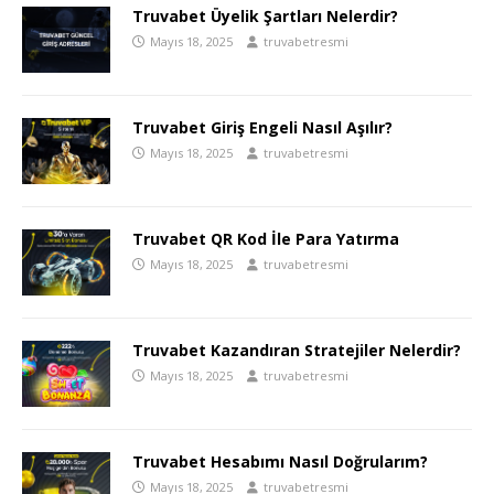
Truvabet Üyelik Şartları Nelerdir?
Mayıs 18, 2025
truvabetresmi
Truvabet Giriş Engeli Nasıl Aşılır?
Mayıs 18, 2025
truvabetresmi
Truvabet QR Kod İle Para Yatırma
Mayıs 18, 2025
truvabetresmi
Truvabet Kazandıran Stratejiler Nelerdir?
Mayıs 18, 2025
truvabetresmi
Truvabet Hesabımı Nasıl Doğrularım?
Mayıs 18, 2025
truvabetresmi