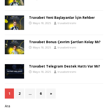
Truvabet Yeni Başlayanlar İçin Rehber
Mayıs 18, 2025
truvabetresmi
Truvabet Bonus Çevrim Şartları Kolay Mı?
Mayıs 18, 2025
truvabetresmi
Truvabet Telegram Destek Hattı Var Mı?
Mayıs 18, 2025
truvabetresmi
1
2
…
6
»
Ara