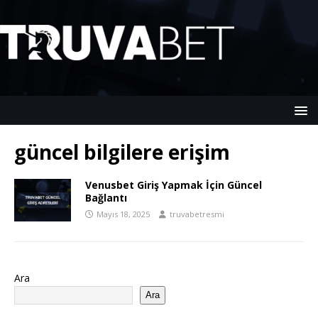
güncel bilgilere erişim
Venusbet Giriş Yapmak İçin Güncel
Bağlantı
Mayıs 18, 2025
truvabetresmi
Ara
Ara