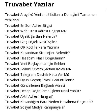
Truvabet Yazılar
Truvabet Arayüzü Yenilendi! Kullanıcı Deneyimi Tamamen
Yenilendi
Truvabet En Son Adres Bilgisi
Truvabet Web Sitesi Adresi Değişti Mi?
Truvabet Üyelik Şartları Nelerdir?
Truvabet Giriş Engeli Nasıl Aşılır?
Truvabet QR Kod İle Para Yatırma
Truvabet Kazandıran Stratejiler Nelerdir?
Truvabet Hesabımı Nasıl Doğrularım?
Truvabet Yeni Başlayanlar İçin Rehber
Truvabet Bonus Çevrim Şartları Kolay Mı?
Truvabet Telegram Destek Hattı Var Mı?
Truvabet Oyun Geçmişi Nasıl Görüntülenir?
Truvabet Güncellenen Bağlantı Adresi
Truvabet Hesap Doğrulama İşlemi Nasıl Yapılır?
Truvabet Aktif Adresi Hangisi?
Truvabet Kazandığım Para Neden Hesabıma Geçmedi?
Truvabet Sosyal Medya Kampanyaları