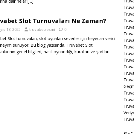
Truva
arına dair neler
[…]
Truva
Truva
vabet Slot Turnuvaları Ne Zaman?
Truva
Truva
yıs 18, 2025
truvabetresmi
0
Truva
bet Slot turnuvaları, slot oyunları severler için heyecan verici
Truva
eneyim sunuyor. Bu blog yazısında, Truvabet Slot
Truva
alarının genel bilgileri, nasıl oynandığı, kuralları ve şartları
Truva
Truva
Truva
Truva
Truv
Geçm
Truv
Truva
Truva
Veriy
Truv