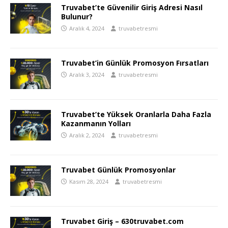
Truvabet’te Güvenilir Giriş Adresi Nasıl
Bulunur?
Aralık 4, 2024
truvabetresmi
Truvabet’in Günlük Promosyon Fırsatları
Aralık 3, 2024
truvabetresmi
Truvabet’te Yüksek Oranlarla Daha Fazla
Kazanmanın Yolları
Aralık 2, 2024
truvabetresmi
Truvabet Günlük Promosyonlar
Kasım 28, 2024
truvabetresmi
Truvabet Giriş – 630truvabet.com