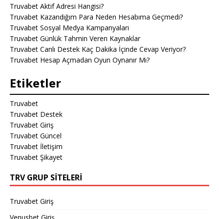
Truvabet Aktif Adresi Hangisi?
Truvabet Kazandığım Para Neden Hesabıma Geçmedi?
Truvabet Sosyal Medya Kampanyaları
Truvabet Günlük Tahmin Veren Kaynaklar
Truvabet Canlı Destek Kaç Dakika İçinde Cevap Veriyor?
Truvabet Hesap Açmadan Oyun Oynanır Mı?
Etiketler
Truvabet
Truvabet Destek
Truvabet Giriş
Truvabet Güncel
Truvabet İletişim
Truvabet Şikayet
TRV GRUP SITELERI
Truvabet Giriş
Venusbet Giriş