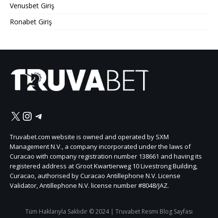
Venusbet Giriş
Ronabet Giriş
Truvabet.com website is owned and operated by SXM
Management N.V., a company incorporated under the laws of
Curacao with company registration number 138661 and having its
registered address at Groot Kwartierweg 10 Livestrong Building,
Curacao, authorised by Curacao Antillephone N.V. License
Validator, Antillephone N.V. license number #8048/JAZ.
Tüm Haklarıyla Saklıdır © 2024 | Truvabet Resmi Blog Sayfası